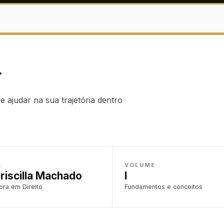
r
 ajudar na sua trajetória dentro
A
VOLUME
Priscilla Machado
I
ra em Direito
Fundamentos e conceitos