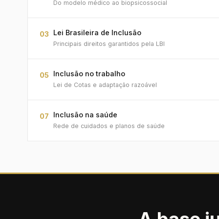
Do modelo médico ao biopsicossocial
Lei Brasileira de Inclusão
03
Principais direitos garantidos pela LBI
Inclusão no trabalho
05
Lei de Cotas e adaptação razoável
Inclusão na saúde
07
Rede de cuidados e planos de saúde