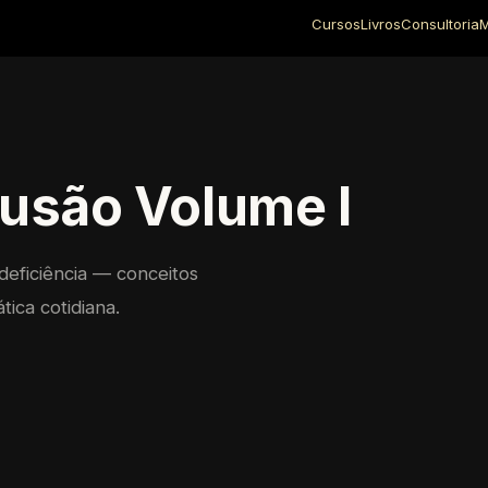
Cursos
Livros
Consultoria
M
lusão Volume I
deficiência — conceitos
tica cotidiana.