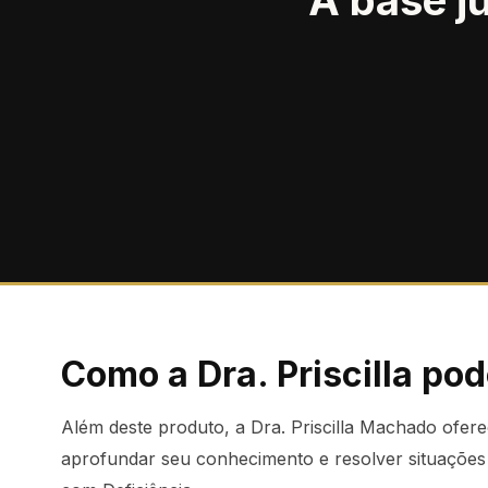
A base ju
Como a Dra. Priscilla pod
Além deste produto, a Dra. Priscilla Machado ofer
aprofundar seu conhecimento e resolver situações