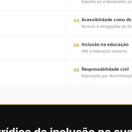
Impacto no ordenamento jurí
Acessibilidade como dir
04
Normas e obrigações do Es
Inclusão na educação
06
AEE e educação inclusiva
Responsabilidade civil
08
Reparação por discriminaçã