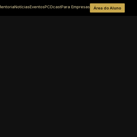
entoria
Notícias
Eventos
PCDcast
Para Empresas
Área do Aluno