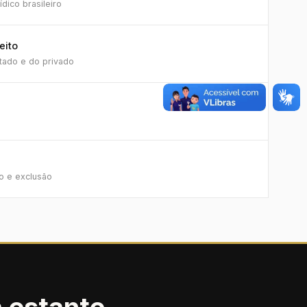
dico brasileiro
eito
tado e do privado
o e exclusão