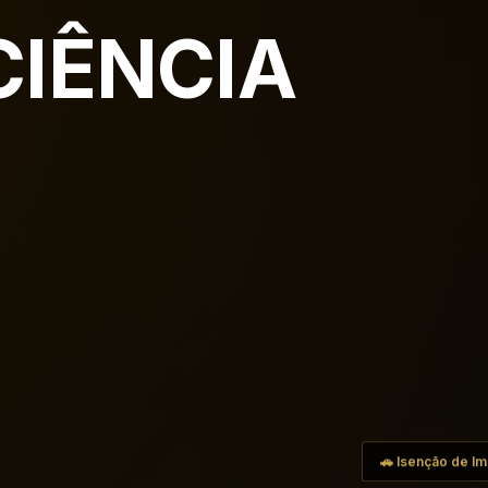
CIÊNCIA
🚗 Isenção de I