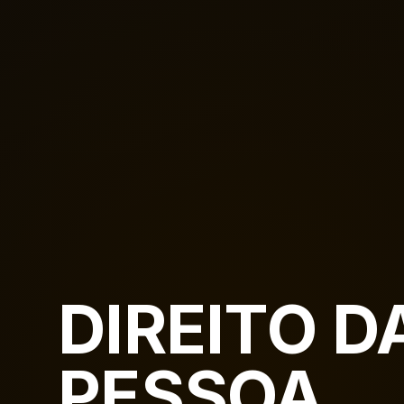
DIREITO D
PESSOA