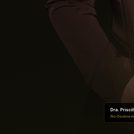
Dra. Prisc
Pós-Doutora e