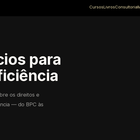
Cursos
Livros
Consultoria
M
cios para
iciência
bre os direitos e
iência — do BPC às