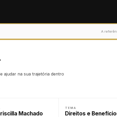
A referên
r
 ajudar na sua trajetória dentro
A
TEMA
Priscilla Machado
Direitos e Benefício