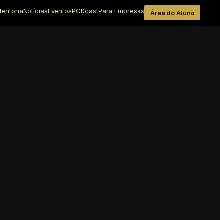
entoria
Notícias
Eventos
PCDcast
Para Empresas
Área do Aluno