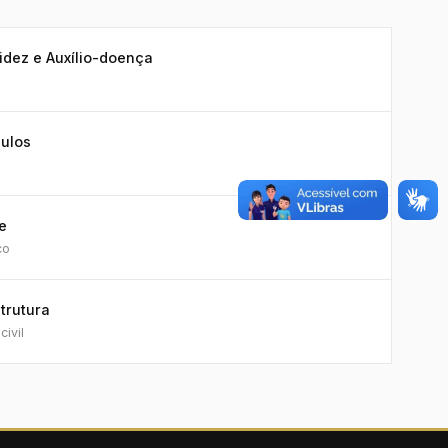
idez e Auxílio-doença
culos
e
co
trutura
ivil